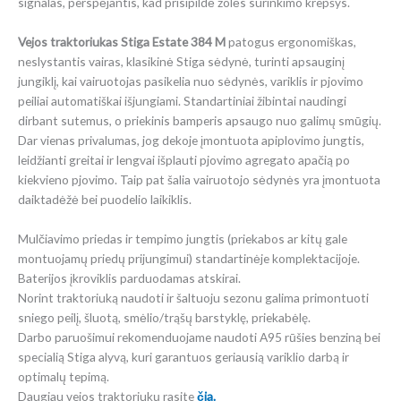
signalas, perspėjantis, kad prisipildė žolės surinkimo krepšys.
Vejos traktoriukas Stiga Estate 384 M
patogus ergonomiškas,
neslystantis vairas, klasikinė Stiga sėdynė, turinti apsauginį
jungiklį, kai vairuotojas pasikelia nuo sėdynės, variklis ir pjovimo
peiliai automatiškai išjungiami. Standartiniai žibintai naudingi
dirbant sutemus, o priekinis bamperis apsaugo nuo galimų smūgių.
Dar vienas privalumas, jog dekoje įmontuota apiplovimo jungtis,
leidžianti greitai ir lengvai išplauti pjovimo agregato apačią po
kiekvieno pjovimo. Taip pat šalia vairuotojo sėdynės yra įmontuota
daiktadėžė bei puodelio laikiklis.
Mulčiavimo priedas ir tempimo jungtis (priekabos ar kitų gale
montuojamų priedų prijungimui) standartinėje komplektacijoje.
Baterijos įkroviklis parduodamas atskirai.
Norint traktoriuką naudoti ir šaltuoju sezonu galima primontuoti
sniego peilį, šluotą, smėlio/trąšų barstyklę, priekabėlę.
Darbo paruošimui rekomenduojame naudoti A95 rūšies benziną bei
specialią Stiga alyvą, kuri garantuos geriausią variklio darbą ir
optimalų tepimą.
Daugiau vejos traktoriukų rasite
čia.