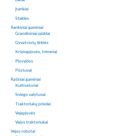
Įrankiai
Staklės
Rankiniai gaminiai
Grandininiai pjūklai
Gyvatvorių žirklės
Krūmapjovės, trimeriai
Plovyklos
Pūstuvai
Ratiniai gaminiai
Kultivatoriai
Sniego valytuvai
Traktoriukų priedai
Vejapjovės
Vejos traktoriukai
Vejos robotai