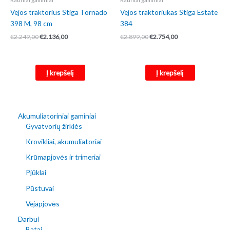
Vejos traktorius Stiga Tornado
Vejos traktoriukas Stiga Estate
398 M, 98 cm
384
Original
Current
Original
Current
€
2.249,00
€
2.136,00
€
2.899,00
€
2.754,00
price
price
price
price
was:
is:
was:
is:
€2.249,00.
€2.136,00.
€2.899,00.
€2.754,00.
Į krepšelį
Į krepšelį
Akumuliatoriniai gaminiai
Gyvatvorių žirklės
Krovikliai, akumuliatoriai
Krūmapjovės ir trimeriai
Pjūklai
Pūstuvai
Vejapjovės
Darbui
Batai