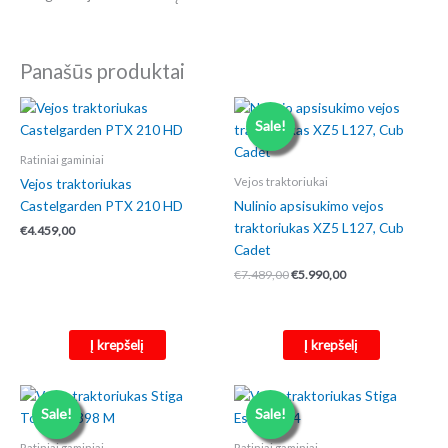
Panašūs produktai
Sale!
Ratiniai gaminiai
Vejos traktoriukas
Vejos traktoriukai
Castelgarden PTX 210 HD
Nulinio apsisukimo vejos
traktoriukas XZ5 L127, Cub
€
4.459,00
Cadet
Original
Current
€
7.489,00
€
5.990,00
price
price
was:
is:
€7.489,00.
€5.990,00.
Į krepšelį
Į krepšelį
Sale!
Sale!
Ratiniai gaminiai
Ratiniai gaminiai