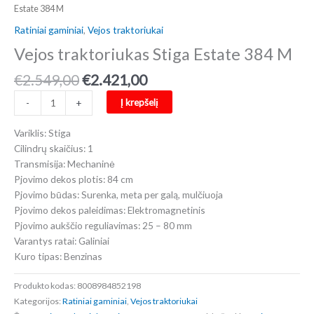
Estate 384 M
Ratiniai gaminiai
,
Vejos traktoriukai
Vejos traktoriukas Stiga Estate 384 M
Original
Current
€
2.549,00
€
2.421,00
price
price
produkto
Į krepšelį
-
+
was:
is:
kiekis:
€2.549,00.
€2.421,00.
Vejos
Variklis: Stiga
traktoriukas
Cilindrų skaičius: 1
Stiga
Transmisija: Mechaninė
Estate
Pjovimo dekos plotis: 84 cm
384
Pjovimo būdas: Surenka, meta per galą, mulčiuoja
M
Pjovimo dekos paleidimas: Elektromagnetinis
Pjovimo aukščio reguliavimas: 25 – 80 mm
Varantys ratai: Galiniai
Kuro tipas: Benzinas
Produkto kodas:
8008984852198
Kategorijos:
Ratiniai gaminiai
,
Vejos traktoriukai