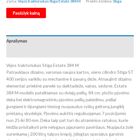
Žyma:
Vejos traktoriukas Stiga Estate 384 M
Prekės ženklas:
Stiga
Pasiūlyk kainą
Aprašymas
Atsiliepimai (0)
Vejos traktoriukas Stiga Estate 384 M
Patrauklaus dizaino, varomas naujos kartos, vieno cilindro Stiga ST
400 serijos varikliu su mechanine 6 pavarų dėže. Atnaujinti dizaino
elementai: priekinė panelė su daiktadėže, vairas, sėdynė. Estate
384 M modelis pateikiamas su dviejų peilių, 84 cm. pločio pjovimo
deka bei elektromagnetiniu pjovimo peilių paleidimu, peiliai
įjungiami ir išjungiami tiesiog nuspaudus ryškų geltoną jungiklį
prietaisų skydelyje. Pjovimo aukštis reguliuojamas 7 pozicijomis
nuo 25 iki 80 mm. Deka taip pat turi du atraminius ratukus, kurie
leidžia prisitaikyti prie nelygaus pjaunamo paviršiaus. Nupjauta žolė
surenkama į 200 litrų talpos krepšį. Įdiegtas specialus garsinis