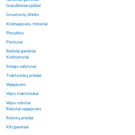
Grandininiai pjūklai
Gyvatvorių žirklės
Krūmapjovės, trimeriai
Plovyklos
Pūstuvai
Ratiniai gaminiai
Kultivatoriai
Sniego valytuvai
Traktoriukų priedai
Vejapjovės
Vejos traktoriukai
Vejos robotai
Robotai vejapjovės
Robotų priedai
Kiti gaminiai