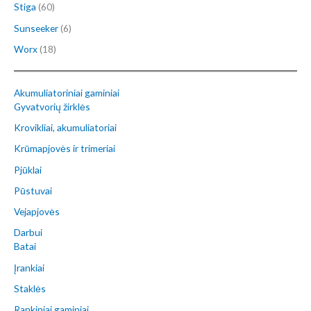
Stiga
(60)
Sunseeker
(6)
Worx
(18)
Akumuliatoriniai gaminiai
Gyvatvorių žirklės
Krovikliai, akumuliatoriai
Krūmapjovės ir trimeriai
Pjūklai
Pūstuvai
Vejapjovės
Darbui
Batai
Įrankiai
Staklės
Rankiniai gaminiai