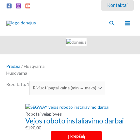
Pereiti
Kontaktai
prie
turinio
Paieška
Pradžia
/ Husqvarna
Husqvarna
Rezultatų: 1
Robotai vejapjovės
Vejos roboto instaliavimo darbai
€
190,00
Į krepšelį