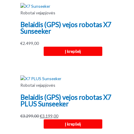
Robotai vejapjovės
Belaidis (GPS) vejos robotas X7
Sunseeker
€
2.499,00
Į krepšelį
Robotai vejapjovės
Belaidis (GPS) vejos robotas X7
PLUS Sunseeker
Original
Current
€
3.299,00
€
3.199,00
price
price
Į krepšelį
was:
is: