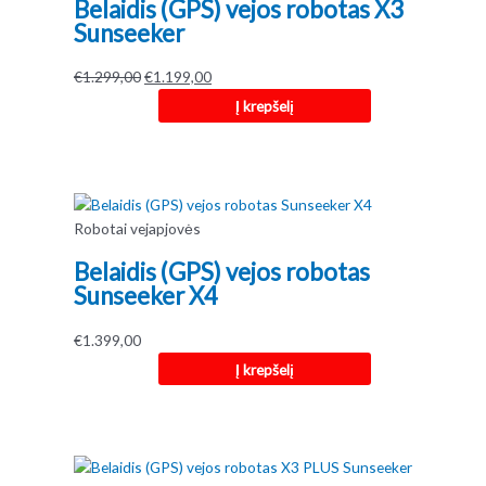
Belaidis (GPS) vejos robotas X3
iki
Sunseeker
didelės
Original
Current
€
1.299,00
€
1.199,00
price
price
Į krepšelį
was:
is:
€1.299,00.
€1.199,00.
Robotai vejapjovės
Belaidis (GPS) vejos robotas
Sunseeker X4
€
1.399,00
Į krepšelį