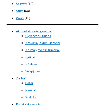
Segway
(10)
Stiga
(60)
Worx
(18)
Akumuliatoriniai gaminiai
Gyvatvorių žirklės
Krovikliai, akumuliatoriai
Krūmapjovės ir trimeriai
Pjūklai
Pūstuvai
Vejapjovės
Darbui
Batai
Įrankiai
Staklės
Rankiniai gaminiai