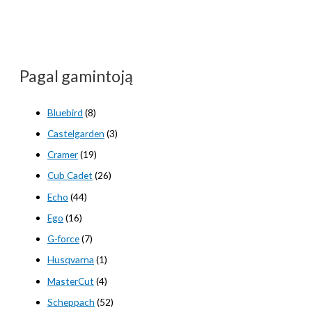
€3.299,00.
€3.199,00.
Pagal gamintoją
Bluebird
(8)
Castelgarden
(3)
Cramer
(19)
Cub Cadet
(26)
Echo
(44)
Ego
(16)
G-force
(7)
Husqvarna
(1)
MasterCut
(4)
Scheppach
(52)