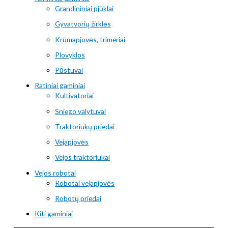
Grandininiai pjūklai
Gyvatvorių žirklės
Krūmapjovės, trimeriai
Plovyklos
Pūstuvai
Ratiniai gaminiai
Kultivatoriai
Sniego valytuvai
Traktoriukų priedai
Vejapjovės
Vejos traktoriukai
Vejos robotai
Robotai vejapjovės
Robotų priedai
Kiti gaminiai