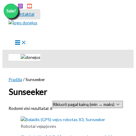
Pereiti
Sale!
Sale!
prie
Kontaktai
turinio
Paieška
Pradžia
/ Sunseeker
Sunseeker
Rūšiuojama
Rodomi visi rezultatai: 6
pagal
kainą:
Robotai vejapjovės
nuo
mažos