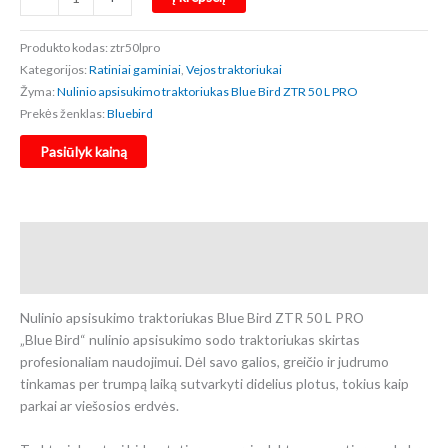
was:
is:
kiekis:
€6.099,00.
€5.799,00.
Nulinio
Produkto kodas:
ztr50lpro
apsisukimo
Kategorijos:
Ratiniai gaminiai
,
Vejos traktoriukai
traktoriukas
Žyma:
Nulinio apsisukimo traktoriukas Blue Bird ZTR 50 L PRO
Blue
Prekės ženklas:
Bluebird
Bird
ZTR
Pasiūlyk kainą
50
L
PRO
Aprašymas
Atsiliepimai (0)
Nulinio apsisukimo traktoriukas Blue Bird ZTR 50 L PRO
„Blue Bird“ nulinio apsisukimo sodo traktoriukas skirtas
profesionaliam naudojimui. Dėl savo galios, greičio ir judrumo
tinkamas per trumpą laiką sutvarkyti didelius plotus, tokius kaip
parkai ar viešosios erdvės.