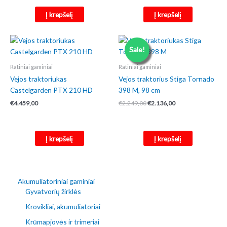
€4.199,00.
€3.999,00.
Į krepšelį
Į krepšelį
Sale!
Ratiniai gaminiai
Ratiniai gaminiai
Vejos traktoriukas
Vejos traktorius Stiga Tornado
Castelgarden PTX 210 HD
398 M, 98 cm
Original
Current
€
4.459,00
€
2.249,00
€
2.136,00
price
price
was:
is:
€2.249,00.
€2.136,00.
Į krepšelį
Į krepšelį
Akumuliatoriniai gaminiai
Gyvatvorių žirklės
Krovikliai, akumuliatoriai
Krūmapjovės ir trimeriai