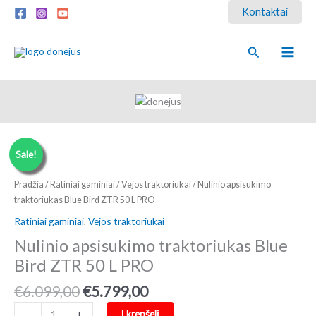
Pereiti
Kontaktai
prie
turinio
Paieška
Sale!
Pradžia
/
Ratiniai gaminiai
/
Vejos traktoriukai
/ Nulinio apsisukimo
traktoriukas Blue Bird ZTR 50 L PRO
Ratiniai gaminiai
,
Vejos traktoriukai
Nulinio apsisukimo traktoriukas Blue
Bird ZTR 50 L PRO
Original
Current
€
6.099,00
€
5.799,00
price
price
produkto
Į krepšelį
-
+