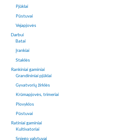
Pjūklai
Pūstuvai
Vejapjovės
Darbui
Batai
Įrankiai
Staklės
Rankiniai gaminiai
Grandininiai pjūklai
Gyvatvorių žirklės
Krūmapjovės, trimeriai
Plovyklos
Pūstuvai
Ratiniai gaminiai
Kultivatoriai
Sniego valytuvai