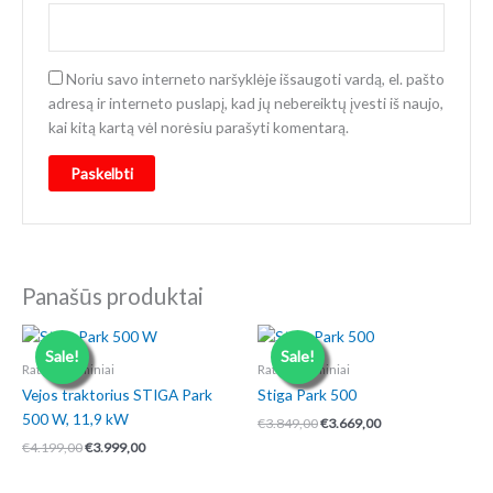
Noriu savo interneto naršyklėje išsaugoti vardą, el. pašto
adresą ir interneto puslapį, kad jų nebereiktų įvesti iš naujo,
kai kitą kartą vėl norėsiu parašyti komentarą.
Panašūs produktai
Sale!
Sale!
Ratiniai gaminiai
Ratiniai gaminiai
Vejos traktorius STIGA Park
Stiga Park 500
500 W, 11,9 kW
Original
Current
€
3.849,00
€
3.669,00
price
price
Original
Current
€
4.199,00
€
3.999,00
was:
is:
price
price
€3.849,00.
€3.669,00.
was:
is: