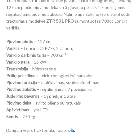
Traktoriukas turi hidrostatinę pavarą ir elektromagnetinę sankabą.
127 cm pločio pjovimo deka su 3 pjovimo peiliais ir 7 pozicijomis
reguliuojamu pjovimo aukščiu. Nulinio apsisukimo (zero turn) sodo
traktoriaus modelyje
ZTR 50 L PRO
sumontuotas 708cc Loncin
variklis.
Pjovimo plotis
– 127 cm
Variklis
– Loncin LC2P77F, 2 cilindrų
Variklio darbinis tūris
– 708 cm³
Variklio galia
– 16 kW
Transmisija
– hidrostatinė
Peilių paleidimas
– elektromagnetinė sankaba
Pjovimo funkcija
– mulčiavimas, šoninis išmetimas
Pjovimo aukštis
– reguliuojamas 7 pozicijomis
Judėjimo pavaros
– 1 į priekį ir 1 atgal
Pjovimo deka
– tvirto plieno su ratukais
Apšvietimas
– yra LED
Svoris
– 270 kg
Daugiau vejos traktoriukų rasite
čia.