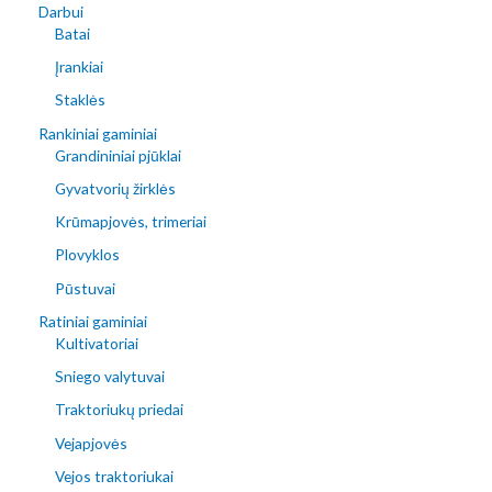
Darbui
Batai
Įrankiai
Staklės
Rankiniai gaminiai
Grandininiai pjūklai
Gyvatvorių žirklės
Krūmapjovės, trimeriai
Plovyklos
Pūstuvai
Ratiniai gaminiai
Kultivatoriai
Sniego valytuvai
Traktoriukų priedai
Vejapjovės
Vejos traktoriukai