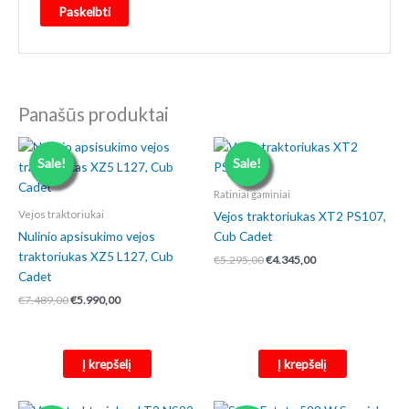
Panašūs produktai
Sale!
Sale!
Ratiniai gaminiai
Vejos traktoriukas XT2 PS107,
Vejos traktoriukai
Nulinio apsisukimo vejos
Cub Cadet
traktoriukas XZ5 L127, Cub
Original
Current
€
5.295,00
€
4.345,00
price
price
Cadet
was:
is:
Original
Current
€
7.489,00
€
5.990,00
€5.295,00.
€4.345,00.
price
price
was:
is:
€7.489,00.
€5.990,00.
Į krepšelį
Į krepšelį