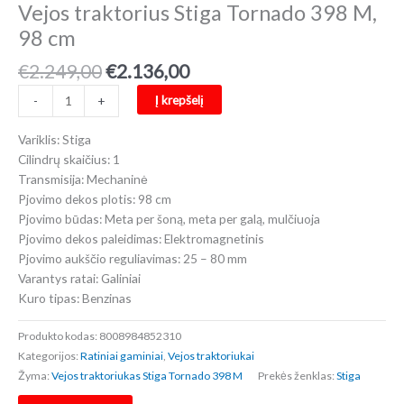
Vejos traktorius Stiga Tornado 398 M,
98 cm
Original
Current
€
2.249,00
€
2.136,00
price
price
produkto
Į krepšelį
-
+
was:
is:
kiekis:
€2.249,00.
€2.136,00.
Vejos
Variklis: Stiga
traktorius
Cilindrų skaičius: 1
Stiga
Transmisija: Mechaninė
Tornado
Pjovimo dekos plotis: 98 cm
398
Pjovimo būdas: Meta per šoną, meta per galą, mulčiuoja
M,
Pjovimo dekos paleidimas: Elektromagnetinis
98
Pjovimo aukščio reguliavimas: 25 – 80 mm
cm
Varantys ratai: Galiniai
Kuro tipas: Benzinas
Produkto kodas:
8008984852310
Kategorijos:
Ratiniai gaminiai
,
Vejos traktoriukai
Žyma:
Vejos traktoriukas Stiga Tornado 398 M
Prekės ženklas:
Stiga