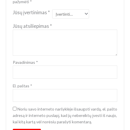
pažymėti
*
Jūsų įvertinimas
*
Jūsų atsiliepimas
*
Pavadinimas
*
El. paštas
*
Noriu savo interneto naršyklėje išsaugoti vardą, el. pašto
adresą ir interneto puslapį, kad jų nebereiktų įvesti iš naujo,
kai kitą kartą vėl norėsiu parašyti komentarą.