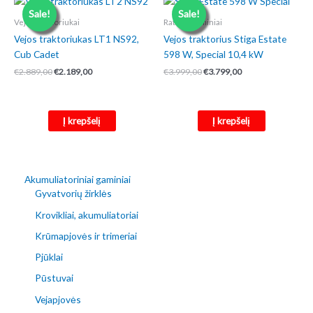
Sale!
Sale!
Vejos traktoriukai
Ratiniai gaminiai
Vejos traktoriukas LT1 NS92,
Vejos traktorius Stiga Estate
Cub Cadet
598 W, Special 10,4 kW
Original
Current
Original
Current
€
2.889,00
€
2.189,00
€
3.999,00
€
3.799,00
price
price
price
price
was:
is:
was:
is:
€2.889,00.
€2.189,00.
€3.999,00.
€3.799,00.
Į krepšelį
Į krepšelį
Akumuliatoriniai gaminiai
Gyvatvorių žirklės
Krovikliai, akumuliatoriai
Krūmapjovės ir trimeriai
Pjūklai
Pūstuvai
Vejapjovės