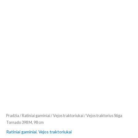
Pradžia
/
Ratiniai gaminiai
/
Vejos traktoriukai
/ Vejos traktorius Stiga
Tornado 398 M, 98 cm
Ratiniai gaminiai
,
Vejos traktoriukai