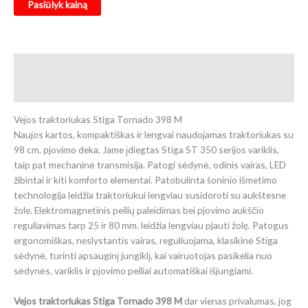
Pasiūlyk kainą
Aprašymas
Atsiliepimai (0)
Vejos traktoriukas Stiga Tornado 398 M
Naujos kartos, kompaktiškas ir lengvai naudojamas traktoriukas su
98 cm. pjovimo deka. Jame įdiegtas Stiga ST 350 serijos variklis,
taip pat mechaninė transmisija. Patogi sėdynė, odinis vairas, LED
žibintai ir kiti komforto elementai. Patobulinta šoninio išmetimo
technologija leidžia traktoriukui lengviau susidoroti su aukštesne
žole. Elektromagnetinis peilių paleidimas bei pjovimo aukščio
reguliavimas tarp 25 ir 80 mm. leidžia lengviau pjauti žolę. Patogus
ergonomiškas, neslystantis vairas, reguliuojama, klasikinė Stiga
sėdynė, turinti apsauginį jungiklį, kai vairuotojas pasikelia nuo
sėdynės, variklis ir pjovimo peiliai automatiškai išjungiami.
Vejos traktoriukas Stiga Tornado 398 M
dar vienas privalumas, jog