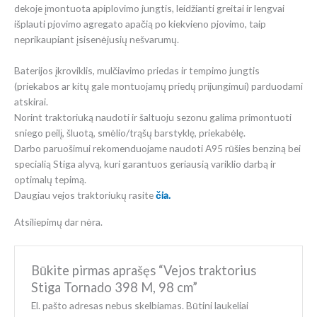
dekoje įmontuota apiplovimo jungtis, leidžianti greitai ir lengvai
išplauti pjovimo agregato apačią po kiekvieno pjovimo, taip
neprikaupiant įsisenėjusių nešvarumų.
Baterijos įkroviklis, mulčiavimo priedas ir tempimo jungtis
(priekabos ar kitų gale montuojamų priedų prijungimui) parduodami
atskirai.
Norint traktoriuką naudoti ir šaltuoju sezonu galima primontuoti
sniego peilį, šluotą, smėlio/trąšų barstyklę, priekabėlę.
Darbo paruošimui rekomenduojame naudoti A95 rūšies benziną bei
specialią Stiga alyvą, kuri garantuos geriausią variklio darbą ir
optimalų tepimą.
Daugiau vejos traktoriukų rasite
čia.
Atsiliepimų dar nėra.
Būkite pirmas aprašęs “Vejos traktorius
Stiga Tornado 398 M, 98 cm”
El. pašto adresas nebus skelbiamas.
Būtini laukeliai