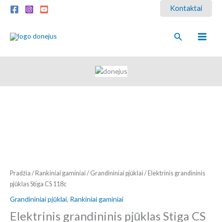
Pereiti
Kontaktai
prie
turinio
Paieška
Pradžia
/
Rankiniai gaminiai
/
Grandininiai pjūklai
/ Elektrinis grandininis
pjūklas Stiga CS 118c
Grandininiai pjūklai
,
Rankiniai gaminiai
Elektrinis grandininis pjūklas Stiga CS