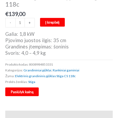
118c
€
139,00
produkto
Į krepšelį
-
+
kiekis:
Elektrinis
Galia: 1,8 kW
grandininis
Pjovimo juostos ilgis: 35 cm
pjūklas
Grandinės įtempimas: šoninis
Stiga
Svoris: 4,0 – 4,9 kg
CS
118c
Produkto kodas:
8008984853331
Kategorijos:
Grandininiai pjūklai
,
Rankiniai gaminiai
Žyma:
Elektrinis grandininis pjūklas Stiga CS 118c
Prekės ženklas:
Stiga
Pasiūlyk kainą
Aprašymas