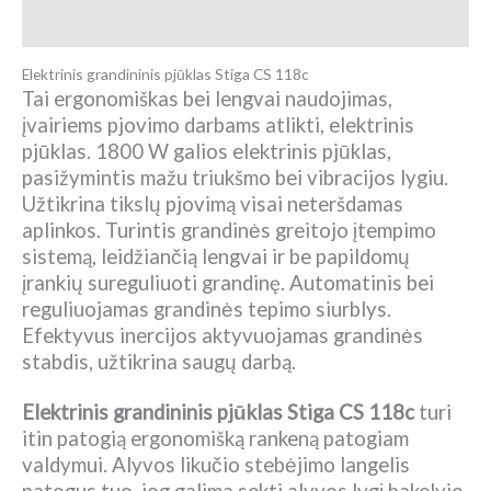
Atsiliepimai (0)
Elektrinis grandininis pjūklas Stiga CS 118c
Tai ergonomiškas bei lengvai naudojimas,
įvairiems pjovimo darbams atlikti, elektrinis
pjūklas. 1800 W galios elektrinis pjūklas,
pasižymintis mažu triukšmo bei vibracijos lygiu.
Užtikrina tikslų pjovimą visai neteršdamas
aplinkos. Turintis grandinės greitojo įtempimo
sistemą, leidžiančią lengvai ir be papildomų
įrankių sureguliuoti grandinę. Automatinis bei
reguliuojamas grandinės tepimo siurblys.
Efektyvus inercijos aktyvuojamas grandinės
stabdis, užtikrina saugų darbą.
Elektrinis grandininis pjūklas Stiga CS 118c
turi
itin patogią ergonomišką rankeną patogiam
valdymui. Alyvos likučio stebėjimo langelis
patogus tuo, jog galima sekti alyvos lygį bakelyje.