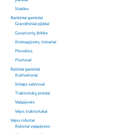
Staklės
Rankiniai gaminiai
Grandininiai pjūklai
Gyvatvorių žirklės
Krūmapjovės, trimeriai
Plovyklos
Pūstuvai
Ratiniai gaminiai
Kultivatoriai
Sniego valytuvai
Traktoriukų priedai
Vejapjovės
Vejos traktoriukai
Vejos robotai
Robotai vejapjovės