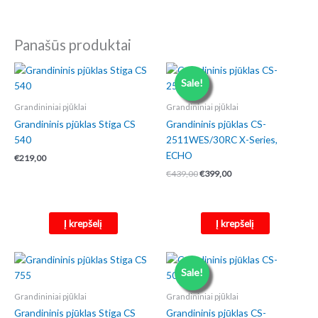
Panašūs produktai
Sale!
Grandininiai pjūklai
Grandininiai pjūklai
Grandininis pjūklas Stiga CS
Grandininis pjūklas CS-
540
2511WES/30RC X-Series,
ECHO
€
219,00
Original
Current
€
439,00
€
399,00
price
price
was:
is:
€439,00.
€399,00.
Į krepšelį
Į krepšelį
Sale!
Grandininiai pjūklai
Grandininiai pjūklai
Grandininis pjūklas Stiga CS
Grandininis pjūklas CS-