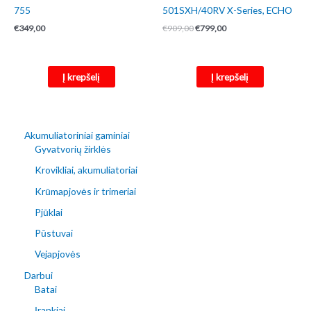
755
501SXH/40RV X-Series, ECHO
Original
Current
€
349,00
€
909,00
€
799,00
price
price
was:
is:
€909,00.
€799,00.
Į krepšelį
Į krepšelį
Akumuliatoriniai gaminiai
Gyvatvorių žirklės
Krovikliai, akumuliatoriai
Krūmapjovės ir trimeriai
Pjūklai
Pūstuvai
Vejapjovės
Darbui
Batai
Įrankiai