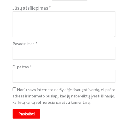
Jūsų atsiliepimas
*
Pavadinimas
*
El. paštas
*
Noriu savo interneto naršyklėje išsaugoti vardą, el. pašto
adresą ir interneto puslapį, kad jų nebereiktų įvesti iš naujo,
kai kitą kartą vėl norėsiu parašyti komentarą.